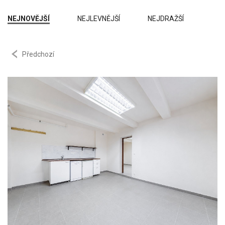
Špatný
NEJNOVĚJŠÍ
NEJLEVNĚJŠÍ
NEJDRAŽŠÍ
Ve výstavbě
Projekt
Předchozí
Novostavba
K demolici
Před rekonstrukcí
Po rekonstrukci
Stavba:
Kamenná
Cihlová
Panelová
Montovaná
Smíšená