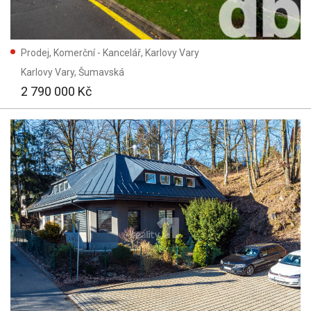
Prodej, Komerční - Kancelář, Karlovy Vary
Karlovy Vary
, Šumavská
2 790 000 Kč