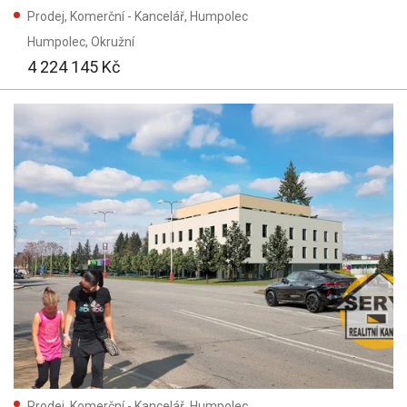
m²
Prodej, Komerční - Kancelář, Humpolec
Humpolec
, Okružní
m²
4 224 145 Kč
Stáří inzerátu:
Vše
Vyhledat
(27)
Vymazat vyhledávání
Prodej, Komerční - Kancelář, Humpolec