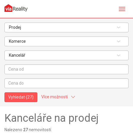
Přepn
navig
Prodej
Komerce
Kancelář
Více možností
Vyhledat
(27)
Stav objektu:
Kanceláře na prodej
Velmi dobrý
Dobrý
Nalezeno
27
nemovitostí.