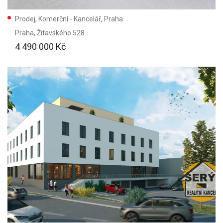
Dřevěná
Prodej, Komerční - Kancelář, Praha
Skeletová
Praha
, Žitavského 528
Typ domu:
4 490 000 Kč
Přízemní
Patrový
Parametry:
Výtah
Parkování
Garáž
Text:
Užitná plocha: