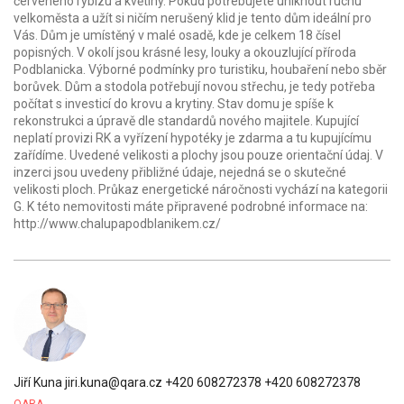
červeného rybízu a květiny. Pokud potřebujete uniknout ruchu
velkoměsta a užít si ničím nerušený klid je tento dům ideální pro
Vás. Dům je umístěný v malé osadě, kde je celkem 18 čísel
popisných. V okolí jsou krásné lesy, louky a okouzlující příroda
Podblanicka. Výborné podmínky pro turistiku, houbaření nebo sběr
borůvek. Dům a stodola potřebují novou střechu, je tedy potřeba
počítat s investicí do krovu a krytiny. Stav domu je spíše k
rekonstrukci a úpravě dle standardů nového majitele. Kupující
neplatí provizi RK a vyřízení hypotéky je zdarma a tu kupujícímu
zařídíme. Uvedené velikosti a plochy jsou pouze orientační údaj. V
inzerci jsou uvedeny přibližné údaje, nejedná se o skutečné
velikosti ploch. Průkaz energetické náročnosti vychází na kategorii
G. K této nemovitosti máte připravené podrobné informace na:
http://www.chalupapodblanikem.cz/
Jiří Kuna
jiri.kuna@qara.cz
+420 608272378
+420 608272378