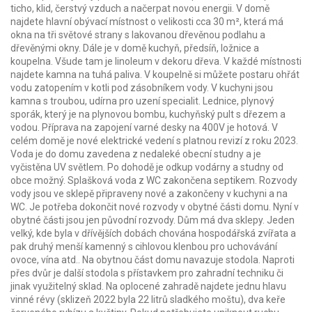
ticho, klid, čerstvý vzduch a načerpat novou energii. V domě
najdete hlavní obývací místnost o velikosti cca 30 m², která má
okna na tři světové strany s lakovanou dřevěnou podlahu a
dřevěnými okny. Dále je v domě kuchyň, předsíň, ložnice a
koupelna. Všude tam je linoleum v dekoru dřeva. V každé místnosti
najdete kamna na tuhá paliva. V koupelně si můžete postaru ohřát
vodu zatopením v kotli pod zásobníkem vody. V kuchyni jsou
kamna s troubou, udírna pro uzení specialit. Lednice, plynový
sporák, který je na plynovou bombu, kuchyňský pult s dřezem a
vodou. Příprava na zapojení varné desky na 400V je hotová. V
celém domě je nové elektrické vedení s platnou revizí z roku 2023.
Voda je do domu zavedena z nedaleké obecní studny a je
vyčistěna UV světlem. Po dohodě je odkup vodárny a studny od
obce možný. Splašková voda z WC zakončena septikem. Rozvody
vody jsou ve sklepě připraveny nové a zakončeny v kuchyni a na
WC. Je potřeba dokončit nové rozvody v obytné části domu. Nyní v
obytné části jsou jen původní rozvody. Dům má dva sklepy. Jeden
velký, kde byla v dřívějších dobách chována hospodářská zvířata a
pak druhý menší kamenný s cihlovou klenbou pro uchovávání
ovoce, vína atd.. Na obytnou část domu navazuje stodola. Naproti
přes dvůr je další stodola s přístavkem pro zahradní techniku či
jinak využitelný sklad. Na oplocené zahradě najdete jednu hlavu
vinné révy (sklizeň 2022 byla 22 litrů sladkého moštu), dva keře