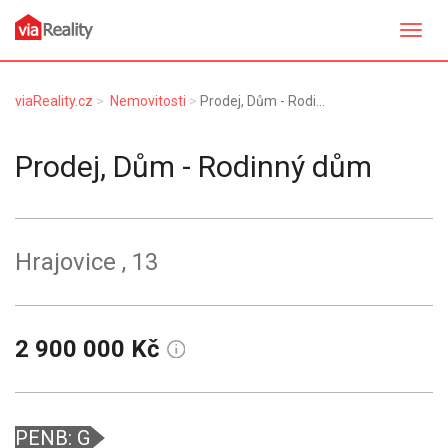
Přepn
navig
viaReality.cz
Nemovitosti
Prodej, Dům - Rodinný dům, Hrajovice
Prodej, Dům - Rodinný dům
Hrajovice
, 13
2 900 000 Kč
PENB: G