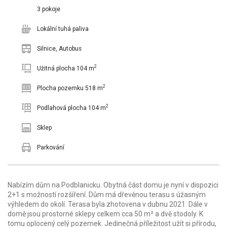
3 pokoje
Lokální tuhá paliva
Silnice, Autobus
2
Užitná plocha 104 m
2
Plocha pozemku 518 m
2
Podlahová plocha 104 m
Sklep
Parkování
Nabízím dům na Podblanicku. Obytná část domu je nyní v dispozici
2+1 s možností rozšíření. Dům má dřevěnou terasu s úžasným
výhledem do okolí. Terasa byla zhotovena v dubnu 2021. Dále v
domě jsou prostorné sklepy celkem cca 50 m² a dvě stodoly. K
tomu oplocený celý pozemek. Jedinečná příležitost užít si přírodu,