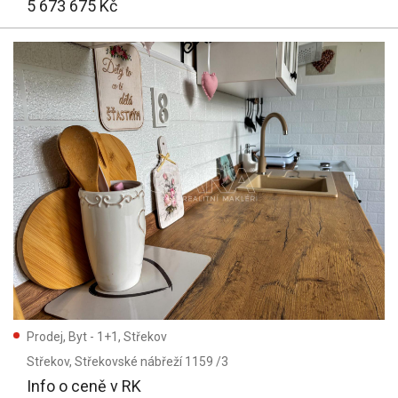
5 673 675 Kč
Prodej, Byt - 1+1, Střekov
Střekov
, Střekovské nábřeží 1159 /3
Info o ceně v RK