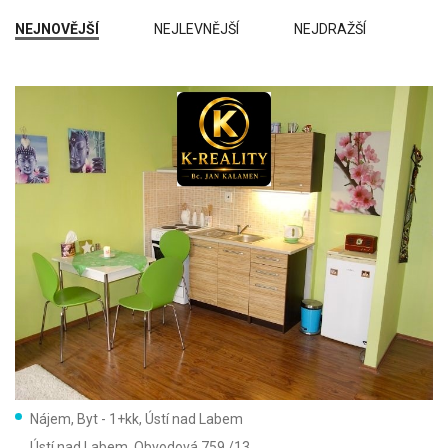
NEJNOVĚJŠÍ
NEJLEVNĚJŠÍ
NEJDRAŽŠÍ
Vyhledat
(72)
Vymazat vyhledávání
Nájem, Byt - 1+kk, Ústí nad Labem
Ústí nad Labem
, Obvodová 759 /13