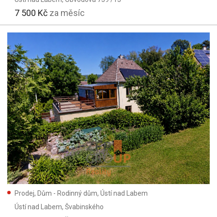
7 500 Kč
za měsíc
Prodej, Dům - Rodinný dům, Ústí nad Labem
Ústí nad Labem
, Švabinského