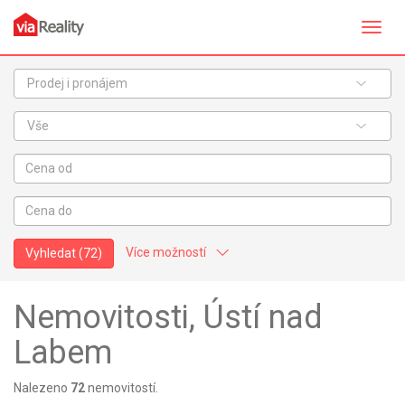
Přepn
navig
Prodej i pronájem
Vše
Více možností
Vyhledat
(72)
Nemovitosti, Ústí nad
Labem
Nalezeno
72
nemovitostí.