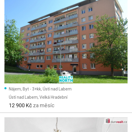
Nájem, Byt - 3+kk, Ústí nad Labem
Ústí nad Labem
, Velká Hradební
12 900 Kč
za měsíc