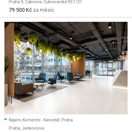
Praha 9, Čakovice
, Cukrovarská 957 /21
79 500 Kč
za měsíc
Nájem, Komerční - Kancelář, Praha
Praha
, Jankovcova