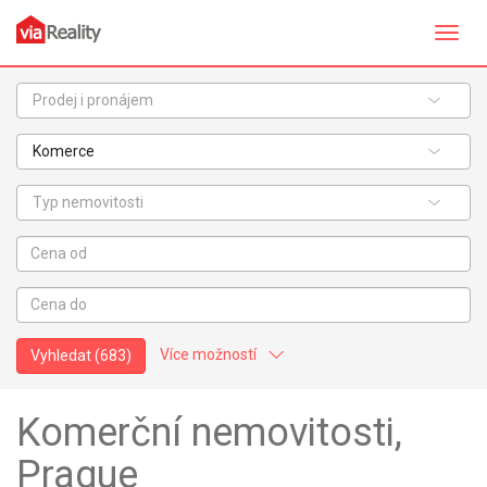
Přepn
navig
Prodej i pronájem
Komerce
Typ nemovitosti
Více možností
Vyhledat
(683)
Stav objektu:
Komerční nemovitosti,
Velmi dobrý
Dobrý
Prague