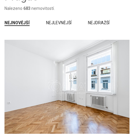
Špatný
Nalezeno
683
nemovitostí.
Ve výstavbě
NEJNOVĚJŠÍ
NEJLEVNĚJŠÍ
NEJDRAŽŠÍ
Projekt
Novostavba
K demolici
Před rekonstrukcí
Po rekonstrukci
Stavba:
Kamenná
Cihlová
Panelová
Montovaná
Smíšená