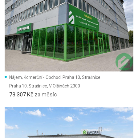
Nájem, Komerční - Obchod, Praha 10, Strašnice
Praha 10, Strašnice
, V Olšinách 2300
73 307 Kč
za měsíc