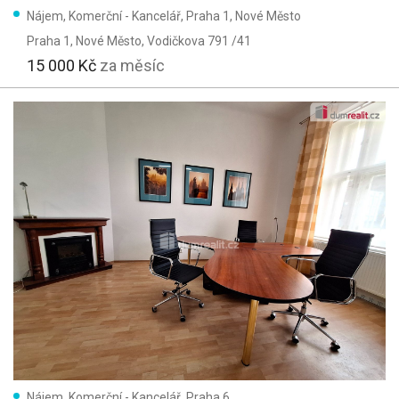
Dřevěná
Nájem, Komerční - Kancelář, Praha 1, Nové Město
Praha 1, Nové Město
, Vodičkova 791 /41
Skeletová
15 000 Kč
za měsíc
Typ domu:
Přízemní
Patrový
Parametry:
Výtah
Parkování
Garáž
Text:
Užitná plocha:
Nájem, Komerční - Kancelář, Praha 6