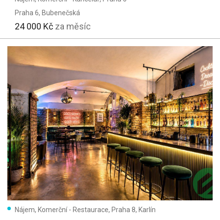
m²
Praha 6
, Bubenečská
24 000 Kč
za měsíc
m²
Stáří inzerátu:
Vše
Vyhledat
(683)
Vymazat vyhledávání
Nájem, Komerční - Restaurace, Praha 8, Karlín