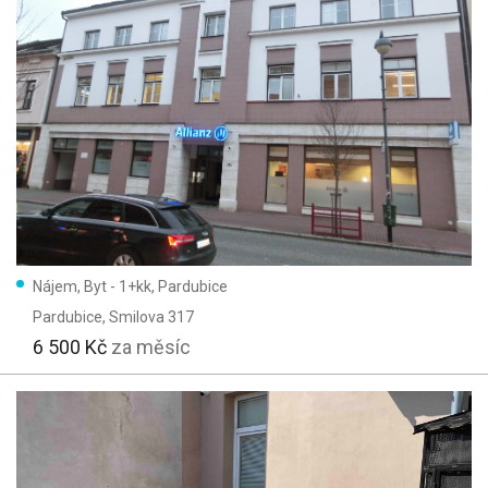
Nájem, Byt - 1+kk, Pardubice
Pardubice
, Smilova 317
6 500 Kč
za měsíc