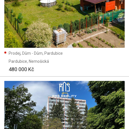
Prodej, Dům - Dům, Pardubice
Pardubice
, Nemošická
480 000 Kč