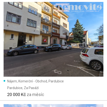
Nájem, Komerční - Obchod, Pardubice
Pardubice
, Za Pasáží
20 000 Kč
za měsíc