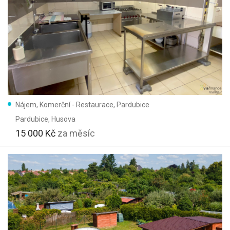
Nájem, Komerční - Restaurace, Pardubice
Pardubice
, Husova
15 000 Kč
za měsíc