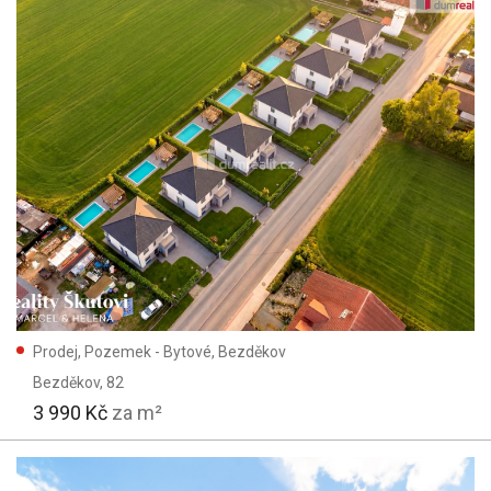
Prodej, Pozemek - Bytové, Bezděkov
Bezděkov
, 82
3 990 Kč
za m²