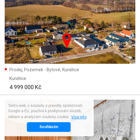
Prodej, Pozemek - Bytové, Kunětice
Kunětice
4 999 000 Kč
Tento web, v souladu s pravidly společnosti
Google a EU, používá k poskytování služeb,
reklam a analýzám soubory cookie.
Více info
Souhlasím