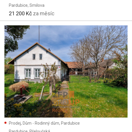
Pardubice
, Smilova
21 200 Kč
za měsíc
Prodej, Dům - Rodinný dům, Pardubice
Pardubice
, Přeloučská