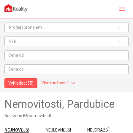
Přepn
navig
Prodej i pronájem
Vše
Více možností
Vyhledat
(55)
Nemovitosti, Pardubice
Nalezeno
55
nemovitostí.
NEJNOVĚJŠÍ
NEJLEVNĚJŠÍ
NEJDRAŽŠÍ