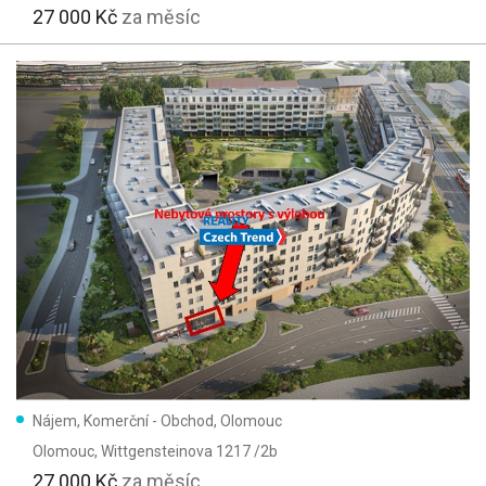
27 000 Kč
za měsíc
Nájem, Komerční - Obchod, Olomouc
Olomouc
, Wittgensteinova 1217 /2b
27 000 Kč
za měsíc