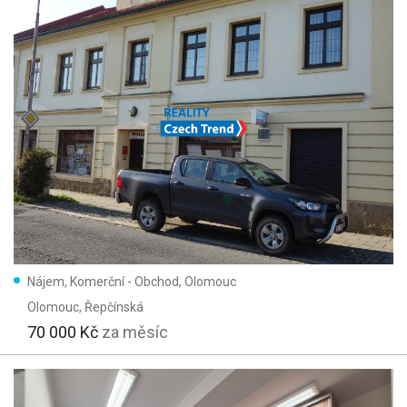
Nájem, Komerční - Obchod, Olomouc
Olomouc
, Řepčínská
70 000 Kč
za měsíc