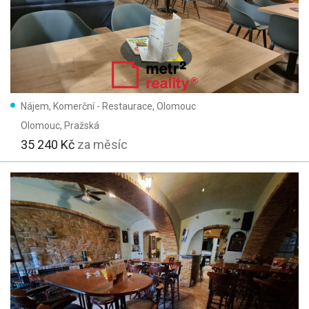
Nájem, Komerční - Restaurace, Olomouc
Olomouc
, Pražská
35 240 Kč
za měsíc