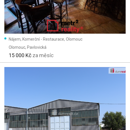
Nájem, Komerční - Restaurace, Olomouc
Olomouc
, Pavlovická
15 000 Kč
za měsíc