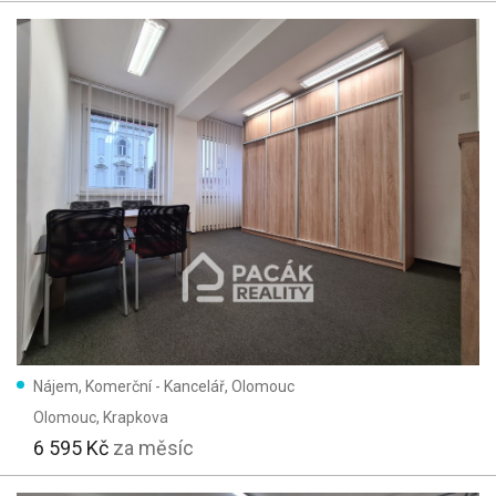
Nájem, Komerční - Kancelář, Olomouc
Olomouc
, Krapkova
6 595 Kč
za měsíc