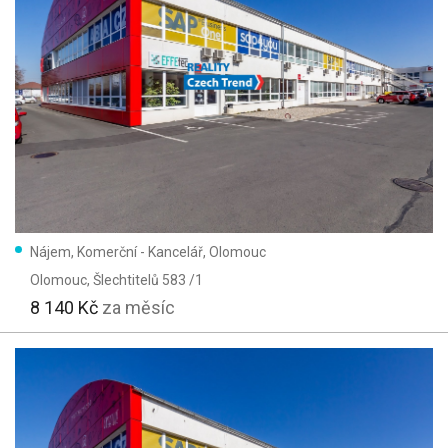
Nájem, Komerční - Kancelář, Olomouc
Olomouc
, Šlechtitelů 583 /1
8 140 Kč
za měsíc