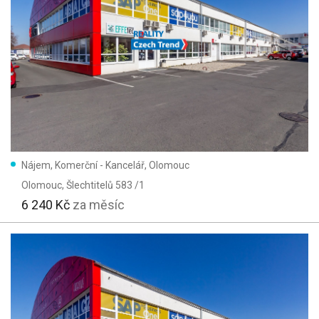
Nájem, Komerční - Kancelář, Olomouc
Olomouc
, Šlechtitelů 583 /1
6 240 Kč
za měsíc