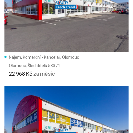
Nájem, Komerční - Kancelář, Olomouc
Olomouc
, Šlechtitelů 583 /1
22 968 Kč
za měsíc