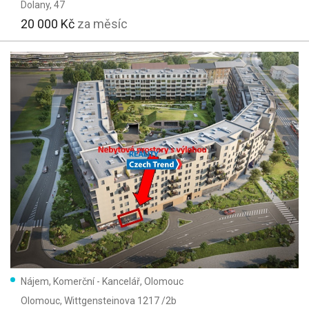
Dolany
, 47
20 000 Kč
za měsíc
Nájem, Komerční - Kancelář, Olomouc
Olomouc
, Wittgensteinova 1217 /2b