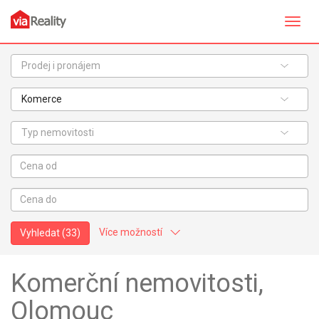
Přepn
navig
Prodej i pronájem
Komerce
Typ nemovitosti
Více možností
Vyhledat
(33)
Stav objektu:
Komerční nemovitosti,
Velmi dobrý
Dobrý
Olomouc