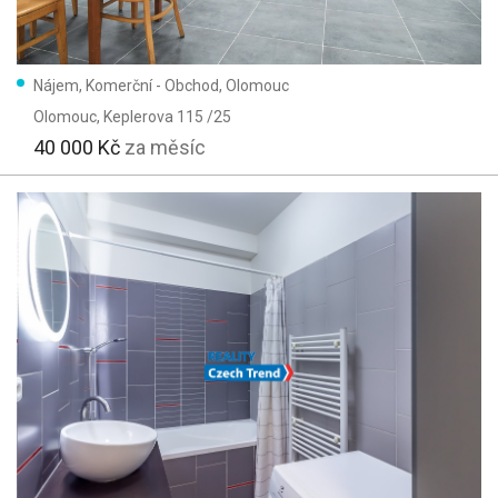
Dřevěná
Skeletová
Nájem, Komerční - Obchod, Olomouc
Typ domu:
Olomouc
, Keplerova 115 /25
Přízemní
40 000 Kč
za měsíc
Patrový
Parametry:
Výtah
Parkování
Garáž
Text:
Užitná plocha: