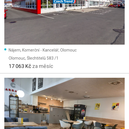
Nájem, Komerční - Kancelář, Olomouc
Olomouc
, Šlechtitelů 583 /1
17 063 Kč
za měsíc