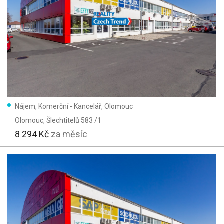
Nájem, Komerční - Kancelář, Olomouc
Olomouc
, Šlechtitelů 583 /1
8 294 Kč
za měsíc