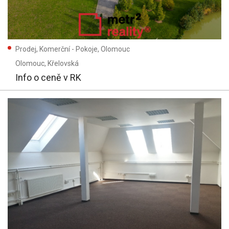
Prodej, Komerční - Pokoje, Olomouc
Olomouc
, Křelovská
Info o ceně v RK