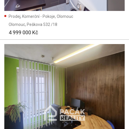
m²
m²
Prodej, Komerční - Pokoje, Olomouc
Olomouc
, Peškova 532 /18
Stáří inzerátu:
4 999 000 Kč
Vše
Vyhledat
(33)
Vymazat vyhledávání