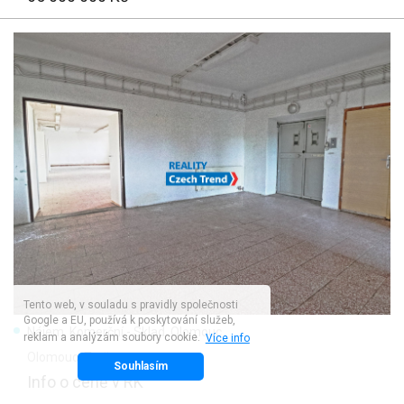
Tento web, v souladu s pravidly společnosti
Google a EU, používá k poskytování služeb,
Nájem, Komerční - Sklad, Olomouc
reklam a analýzám soubory cookie.
Více info
Olomouc
, Tyršova
Souhlasím
Info o ceně v RK