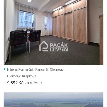
Nájem, Komerční - Kancelář, Olomouc
Olomouc
, Krapkova
9 892 Kč
za měsíc