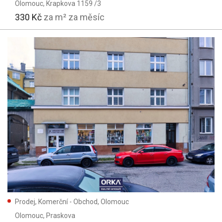
Olomouc
, Krapkova 1159 /3
330 Kč
za m² za měsíc
Prodej, Komerční - Obchod, Olomouc
Olomouc
, Praskova