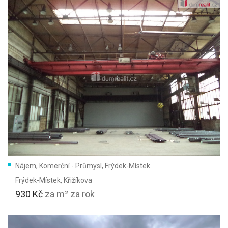
Nájem, Komerční - Průmysl, Frýdek-Místek
Frýdek-Místek
, Křižíkova
930 Kč
za m² za rok