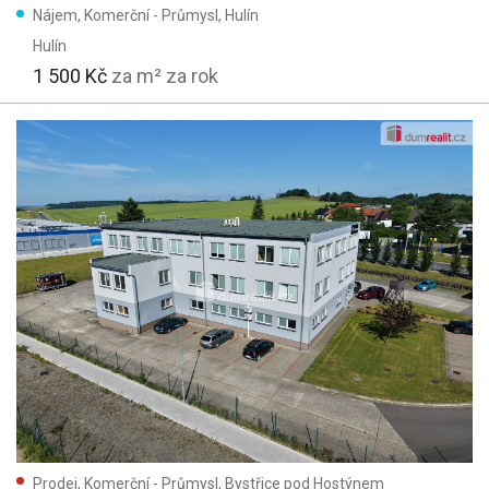
Nájem, Komerční - Průmysl, Hulín
Smíšená
Hulín
Dřevěná
1 500 Kč
za m² za rok
Skeletová
Typ domu:
Přízemní
Patrový
Parametry:
Výtah
Parkování
Garáž
Text:
Prodej, Komerční - Průmysl, Bystřice pod Hostýnem
Užitná plocha: