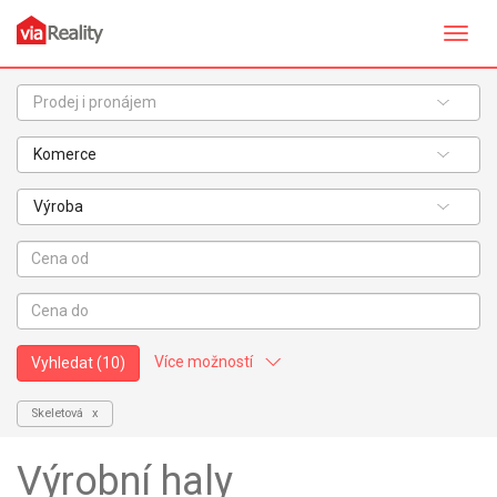
Přepn
navig
Prodej i pronájem
Komerce
Výroba
Více možností
Vyhledat
(10)
Skeletová
Stav objektu:
Výrobní haly
Velmi dobrý