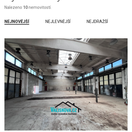
Dobrý
Nalezeno
10
nemovitostí.
Špatný
NEJNOVĚJŠÍ
NEJLEVNĚJŠÍ
NEJDRAŽŠÍ
Ve výstavbě
Projekt
Novostavba
K demolici
Před rekonstrukcí
Po rekonstrukci
Stavba:
Kamenná
Cihlová
Panelová
Montovaná