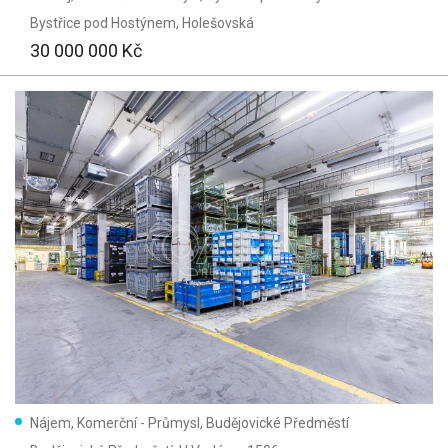
Bystřice pod Hostýnem
, Holešovská
m²
30 000 000 Kč
m²
Stáří inzerátu:
Vše
Vyhledat
(10)
Vymazat vyhledávání
Nájem, Komerční - Průmysl, Budějovické Předměstí