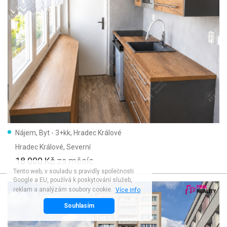
Nájem, Byt - 3+kk, Hradec Králové
Hradec Králové
, Severní
18 000 Kč
za měsíc
Tento web, v souladu s pravidly společnosti
Google a EU, používá k poskytování služeb,
reklam a analýzám soubory cookie.
Více info
Souhlasím