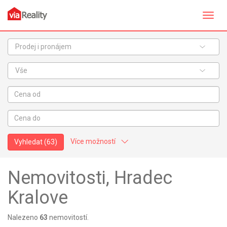
Přepn
navig
Prodej i pronájem
Vše
Více možností
Vyhledat
(63)
Nemovitosti, Hradec
Kralove
Nalezeno
63
nemovitostí.