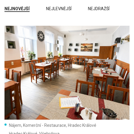
NEJNOVĚJŠÍ
NEJLEVNĚJŠÍ
NEJDRAŽŠÍ
Vyhledat
(63)
Vymazat vyhledávání
Nájem, Komerční - Restaurace, Hradec Králové
Hradec Králové
, Všehrdova