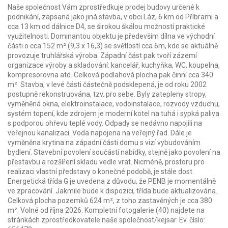
Naše společnost Vám zprostředkuje prodej budovy určené k
podnikání, zapsaná jako jiná stavba, v obci Láz, 6 km od Příbrami a
cca 13 km od dálnice D4, se širokou škálou možností praktické
využitelnosti. Dominantou objektu je především dílna ve východní
části o cca 152 m² (9,3 x 16,3) se světlostí cca 6m, kde se aktuálně
provozuje truhlářská výroba. Západní část pak tvoří zázemí
organizace výroby a skladování: kancelář, kuchyňka, WC, koupelna,
kompresorovna atd. Celková podlahová plocha pak činní cca 340
m². Stavba, v levé části částečně podsklepená, je od roku 2002
postupně rekonstruována, tzv. pro sebe. Byly zatepleny stropy,
vyměněná okna, elektroinstalace, vodoinstalace, rozvody vzduchu,
systém topení, kde zdrojem je moderní kotel na tuhá i sypká paliva
s podporou ohřevu teplé vody. Odpady se nedávno napojili na
veřejnou kanalizaci. Voda napojena na veřejný řad. Dále je
vyměněna krytina na západní části domu s vizí vybudováním
bydlení. Stavební povolení součástí nabídky, stejně jako povolení na
přestavbu a rozšíření skladu vedle vrat. Nicméně, prostoru pro
realizaci vlastní představy o konečné podobě, je stále dost.
Energetická třída G je uvedena z důvodu, že PENB je momentálně
ve zpracování. Jakmile bude k dispozici, třída bude aktualizována.
Celková plocha pozemků 624 m², z toho zastavěných je cca 380
m². Volné od října 2026. Kompletní fotogalerie (40) najdete na
stránkách zprostředkovatele naše společnost/kejsar. Ev. číslo: