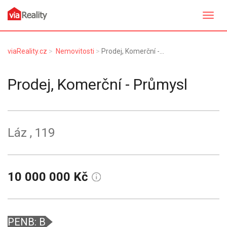
Přepn
navig
viaReality.cz
Nemovitosti
Prodej, Komerční - Průmysl, Láz
Prodej, Komerční - Průmysl
Láz
, 119
10 000 000 Kč
PENB: B