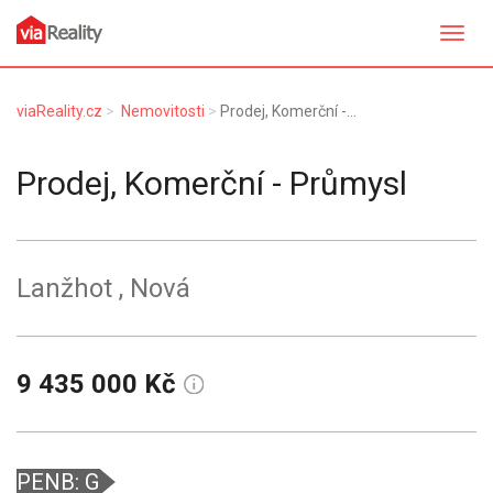
Přepn
navig
viaReality.cz
Nemovitosti
Prodej, Komerční - Průmysl, Lanžhot
Prodej, Komerční - Průmysl
Lanžhot
, Nová
9 435 000 Kč
PENB: G