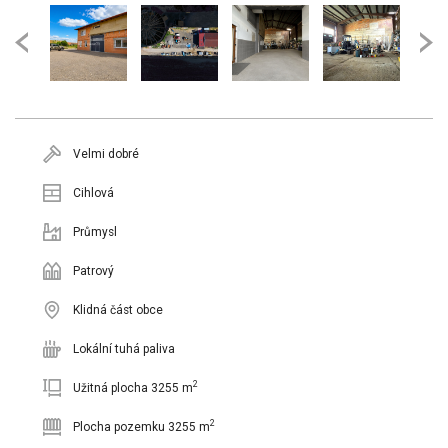
Velmi dobré
Cihlová
Průmysl
Patrový
Klidná část obce
Lokální tuhá paliva
2
Užitná plocha 3255 m
2
Plocha pozemku 3255 m