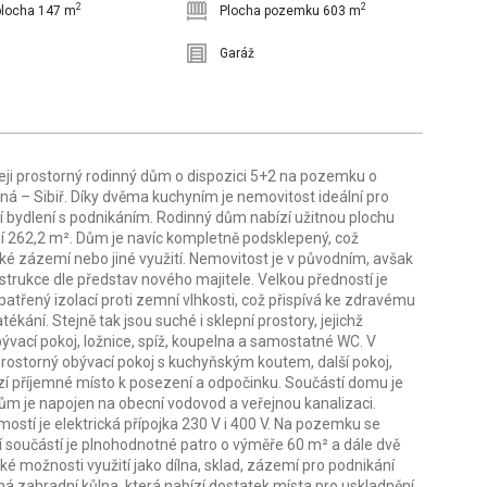
2
2
plocha 147 m
Plocha pozemku 603 m
Garáž
eji prostorný rodinný dům o dispozici 5+2 na pozemku o
á – Sibiř. Díky dvěma kuchyním je nemovitost ideální pro
í bydlení s podnikáním. Rodinný dům nabízí užitnou plochu
í 262,2 m². Dům je navíc kompletně podsklepený, což
cké zázemí nebo jiné využití. Nemovitost je v původním, avšak
rukce dle představ nového majitele. Velkou předností je
třený izolací proti zemní vlhkosti, což přispívá ke zdravému
ání. Stejně tak jsou suché i sklepní prostory, jejichž
bývací pokoj, ložnice, spíž, koupelna a samostatné WC. V
prostorný obývací pokoj s kuchyňským koutem, další pokoj,
ízí příjemné místo k posezení a odpočinku. Součástí domu je
 Dům je napojen na obecní vodovod a veřejnou kanalizaci.
stí je elektrická přípojka 230 V i 400 V. Na pozemku se
í součástí je plnohodnotné patro o výměře 60 m² a dále dvě
ké možnosti využití jako dílna, sklad, zázemí pro podnikání
ná zahradní kůlna, která nabízí dostatek místa pro uskladnění