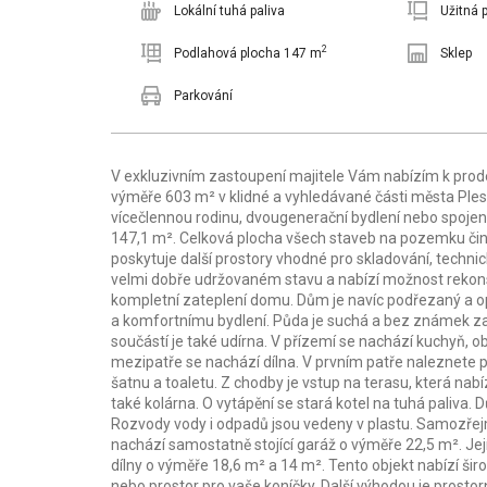
Lokální tuhá paliva
Užitná 
2
Podlahová plocha 147 m
Sklep
Parkování
V exkluzivním zastoupení majitele Vám nabízím k prod
výměře 603 m² v klidné a vyhledávané části města Plesn
vícečlennou rodinu, dvougenerační bydlení nebo spojen
147,1 m². Celková plocha všech staveb na pozemku čin
poskytuje další prostory vhodné pro skladování, techni
velmi dobře udržovaném stavu a nabízí možnost rekonst
kompletní zateplení domu. Dům je navíc podřezaný a opa
a komfortnímu bydlení. Půda je suchá a bez známek zaték
součástí je také udírna. V přízemí se nachází kuchyň, o
mezipatře se nachází dílna. V prvním patře naleznete 
šatnu a toaletu. Z chodby je vstup na terasu, která nab
také kolárna. O vytápění se stará kotel na tuhá paliva.
Rozvody vody i odpadů jsou vedeny v plastu. Samozřejmo
nachází samostatně stojící garáž o výměře 22,5 m². Jej
dílny o výměře 18,6 m² a 14 m². Tento objekt nabízí širo
nebo prostor pro vaše koníčky. Další výhodou je prostor