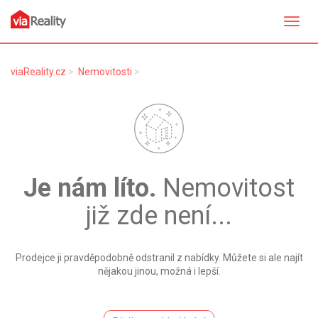
Přepn
navig
viaReality.cz
Nemovitosti
Je nám líto.
Nemovitost
již zde není...
Prodejce ji pravděpodobně odstranil z nabídky. Můžete si ale najít
nějakou jinou, možná i lepší.