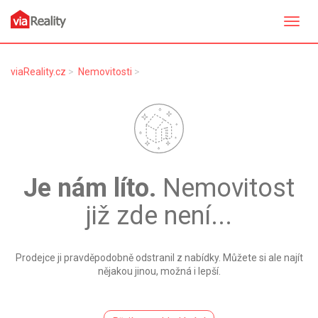
Přepn
navig
viaReality.cz
Nemovitosti
Je nám líto.
Nemovitost
již zde není...
Prodejce ji pravděpodobně odstranil z nabídky. Můžete si ale najít
nějakou jinou, možná i lepší.